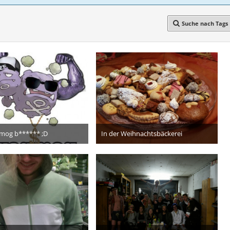
Suche nach Tags
gmog b****** ;D
In der Weihnachtsbäckerei
 April 2018
24. Dezember 2017
2
6