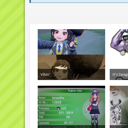
Vibin'
It's Swa
28. November 2022
3.
5