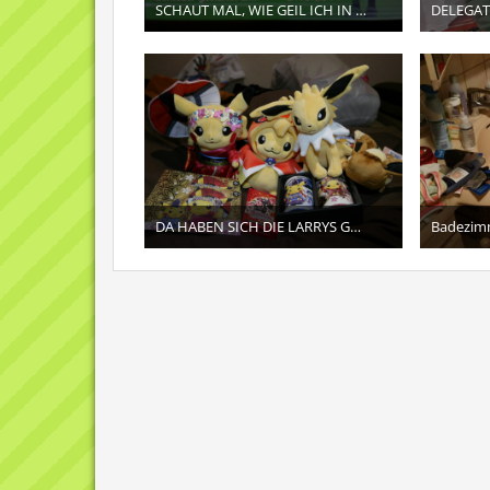
SCHAUT MAL, WIE GEIL ICH IN POKÉMON X BIN, POAH :cursing:
DELEGA
15. Juni 2016
10
DA HABEN SICH DIE LARRYS GEGÖNNT
Badezimm
24. April 2016
8