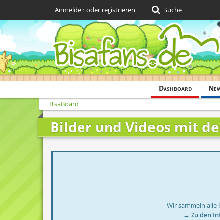
Anmelden oder registrieren
Suche
Dashboard
Ne
BisaBoard
Bilder und Videos mit d
Wir sammeln alle 
→ Zu den In