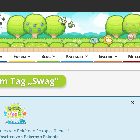
ws
Forum
Blog
Kalender
Galerie
Mitgli
em Tag „Swag“
Infos von Pokémon Pokopia für euch!
foseiten von Pokémon Pokopia