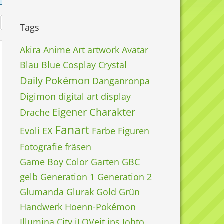
Tags
Akira
Anime
Art
artwork
Avatar
Blau
Blue
Cosplay
Crystal
Daily Pokémon
Danganronpa
Digimon
digital art
display
Eigener Charakter
Drache
Fanart
Evoli
EX
Farbe
Figuren
Fotografie
fräsen
Game Boy Color
Garten
GBC
gelb
Generation 1
Generation 2
Glumanda
Glurak
Gold
Grün
Handwerk
Hoenn-Pokémon
Illumina City
iLOVeit
ips
Johto