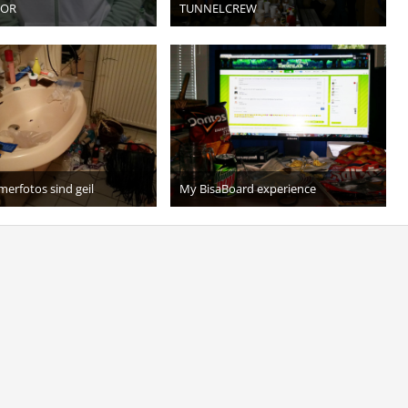
TOR
TUNNELCREW
21. Mai 2016
15. Mai 2016
20
7
erfotos sind geil
My BisaBoard experience
16. April 2016
25. Juli 2015
2
7