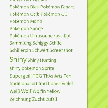
Pokémon Blau
Pokémon Fanart
Pokémon Gelb
Pokémon GO
Pokémon Mond
Pokémon Sonne
Pokémon Ultrasonne
rosa
Rot
Sammlung
Schiggy
Schild
Schillerpin
Schwert
Screenshot
Shiny
Shiny Hunting
shiny pokemon
Sprite
Supergeil!
TCG
ThAs Arts
Ton
traditional art
traditionell
violet
Wolf
Weiß
Wölfin
Yellow
Zucht
Zeichnung
Zufall