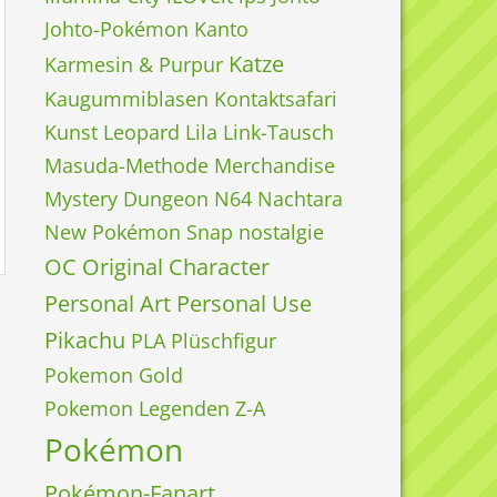
Johto-Pokémon
Kanto
Katze
Karmesin & Purpur
Kaugummiblasen
Kontaktsafari
Kunst
Leopard
Lila
Link-Tausch
Masuda-Methode
Merchandise
Mystery Dungeon
N64
Nachtara
New Pokémon Snap
nostalgie
OC
Original Character
Personal Art
Personal Use
Pikachu
PLA
Plüschfigur
Pokemon Gold
Pokemon Legenden Z-A
Pokémon
Pokémon-Fanart