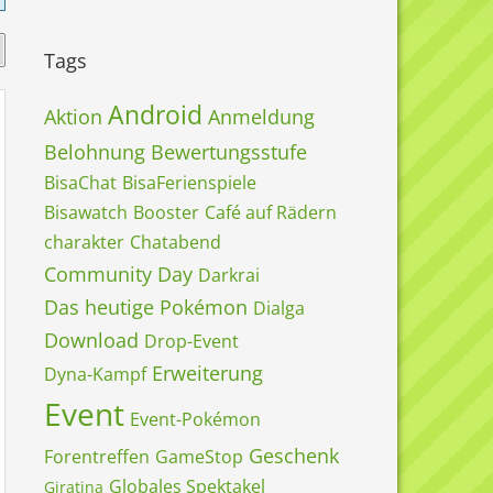
Tags
Android
Aktion
Anmeldung
Belohnung
Bewertungsstufe
BisaChat
BisaFerienspiele
Bisawatch
Booster
Café auf Rädern
charakter
Chatabend
Community Day
Darkrai
Das heutige Pokémon
Dialga
Download
Drop-Event
Erweiterung
Dyna-Kampf
Event
Event-Pokémon
Geschenk
Forentreffen
GameStop
Globales Spektakel
Giratina