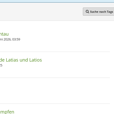
Suche nach Tags
ntau
ni 2026, 03:59
 Latias und Latios
25
Kämpfen