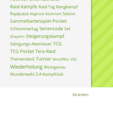
Raid-Kämpfe
Raid-Tag
Rangkampf
Rayquaza
Saison
Regirock
Reshiram
Sammelkartenspiel-Pocket
Seriencode
Schlummertag
Set
Steigerungskampf
Shaymin
TCG
Sättigungs-Abenteuer
TCG Pocket
Tera-Raid
Turnier
Themendeck
Venuflibis
VGC
Wiederholung
Woingenau
Wunderwahl
Z-A-Kampfclub
Stil ändern