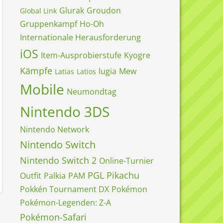
Glurak
Groudon
Global Link
Gruppenkampf
Ho-Oh
Internationale Herausforderung
iOS
Item-Ausprobierstufe
Kyogre
Kämpfe
lugia
Mew
Latias
Latios
Mobile
Neumondtag
Nintendo 3DS
Nintendo Network
Nintendo Switch
Nintendo Switch 2
Online-Turnier
PGL
Pikachu
Outfit
Palkia
PAM
Pokkén Tournament DX
Pokémon
Pokémon-Legenden: Z-A
Pokémon-Safari