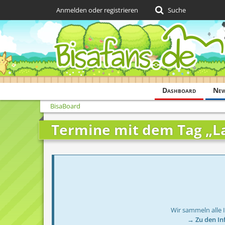
Anmelden oder registrieren
Suche
Dashboard
Ne
BisaBoard
Termine mit dem Tag „La
Wir sammeln alle 
→ Zu den In