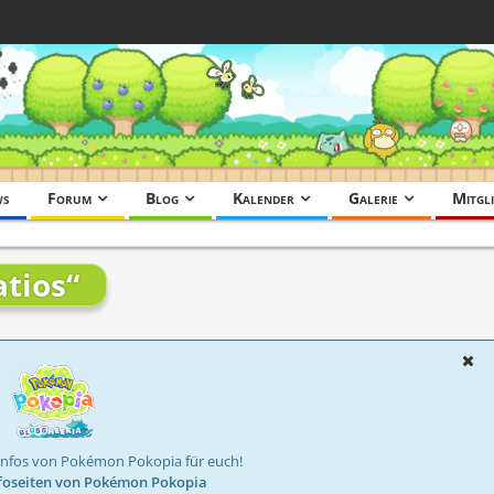
ws
Forum
Blog
Kalender
Galerie
Mitgli
tios“
Infos von Pokémon Pokopia für euch!
foseiten von Pokémon Pokopia