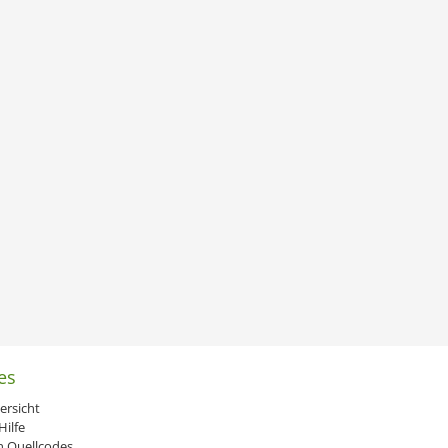
es
ersicht
ilfe
 Quellcodes