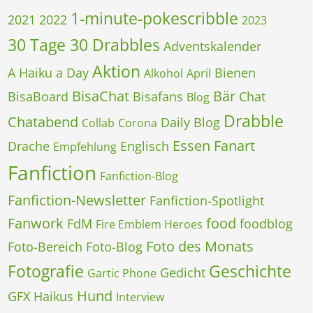
1-minute-pokescribble
2021
2022
2023
30 Tage 30 Drabbles
Adventskalender
Aktion
A Haiku a Day
Bienen
Alkohol
April
BisaChat
Bär
BisaBoard
Bisafans
Chat
Blog
Drabble
Chatabend
Daily Blog
Collab
Corona
Essen
Fanart
Drache
Englisch
Empfehlung
Fanfiction
Fanfiction-Blog
Fanfiction-Newsletter
Fanfiction-Spotlight
Fanwork
food
FdM
foodblog
Fire Emblem Heroes
Foto des Monats
Foto-Bereich
Foto-Blog
Fotografie
Geschichte
Gedicht
Gartic Phone
Hund
GFX
Haikus
Interview