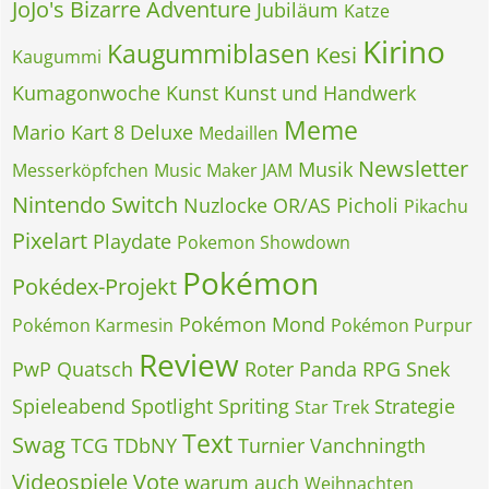
JoJo's Bizarre Adventure
Jubiläum
Katze
Kirino
Kaugummiblasen
Kesi
Kaugummi
Kumagonwoche
Kunst
Kunst und Handwerk
Meme
Mario Kart 8 Deluxe
Medaillen
Newsletter
Musik
Messerköpfchen
Music Maker JAM
Nintendo Switch
Nuzlocke
OR/AS
Picholi
Pikachu
Pixelart
Playdate
Pokemon Showdown
Pokémon
Pokédex-Projekt
Pokémon Mond
Pokémon Karmesin
Pokémon Purpur
Review
PwP
Quatsch
Roter Panda
RPG
Snek
Spieleabend
Spotlight
Spriting
Strategie
Star Trek
Text
Swag
TCG
TDbNY
Turnier
Vanchningth
Videospiele
Vote
warum auch
Weihnachten