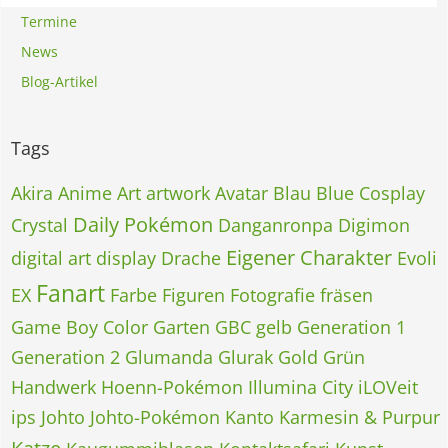
Termine
News
Blog-Artikel
Tags
Akira
Anime
Art
artwork
Avatar
Blau
Blue
Cosplay
Daily Pokémon
Crystal
Danganronpa
Digimon
Eigener Charakter
digital art
display
Drache
Evoli
Fanart
EX
Farbe
Figuren
Fotografie
fräsen
Game Boy Color
Garten
GBC
gelb
Generation 1
Generation 2
Glumanda
Glurak
Gold
Grün
Handwerk
Hoenn-Pokémon
Illumina City
iLOVeit
ips
Johto
Johto-Pokémon
Kanto
Karmesin & Purpur