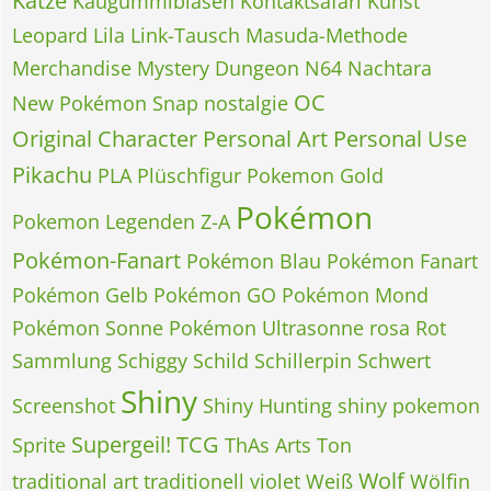
Katze
Kaugummiblasen
Kontaktsafari
Kunst
Leopard
Lila
Link-Tausch
Masuda-Methode
Merchandise
Mystery Dungeon
N64
Nachtara
OC
New Pokémon Snap
nostalgie
Original Character
Personal Art
Personal Use
Pikachu
PLA
Plüschfigur
Pokemon Gold
Pokémon
Pokemon Legenden Z-A
Pokémon-Fanart
Pokémon Blau
Pokémon Fanart
Pokémon Gelb
Pokémon GO
Pokémon Mond
Pokémon Sonne
Pokémon Ultrasonne
rosa
Rot
Sammlung
Schiggy
Schild
Schillerpin
Schwert
Shiny
Screenshot
Shiny Hunting
shiny pokemon
Supergeil!
TCG
Sprite
ThAs Arts
Ton
Wolf
traditional art
traditionell
violet
Weiß
Wölfin