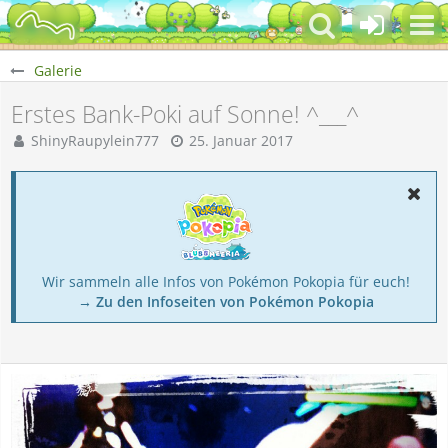
Galerie
Erstes Bank-Poki auf Sonne! ^___^
ShinyRaupylein777
25. Januar 2017
Wir sammeln alle Infos von Pokémon Pokopia für euch!
→ Zu den Infoseiten von Pokémon Pokopia