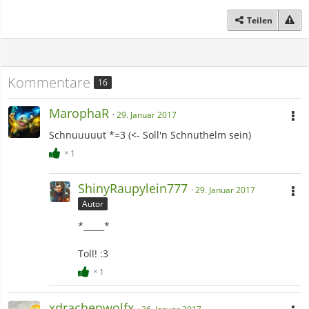
Teilen
Kommentare
16
MarophaR
29. Januar 2017
Schnuuuuut *=3 (<- Soll'n Schnuthelm sein)
1
ShinyRaupylein777
29. Januar 2017
Autor
*_____*
Toll! :3
1
xdrachenwolfx