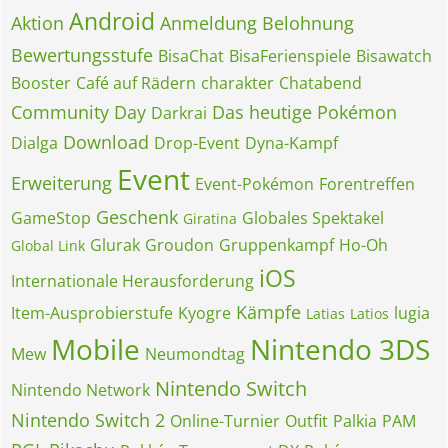
Android
Aktion
Anmeldung
Belohnung
Bewertungsstufe
BisaChat
BisaFerienspiele
Bisawatch
Booster
Café auf Rädern
charakter
Chatabend
Community Day
Das heutige Pokémon
Darkrai
Download
Dialga
Drop-Event
Dyna-Kampf
Event
Erweiterung
Event-Pokémon
Forentreffen
Geschenk
GameStop
Globales Spektakel
Giratina
Glurak
Groudon
Gruppenkampf
Ho-Oh
Global Link
iOS
Internationale Herausforderung
Kämpfe
Item-Ausprobierstufe
Kyogre
lugia
Latias
Latios
Mobile
Nintendo 3DS
Mew
Neumondtag
Nintendo Switch
Nintendo Network
Nintendo Switch 2
Online-Turnier
Outfit
Palkia
PAM