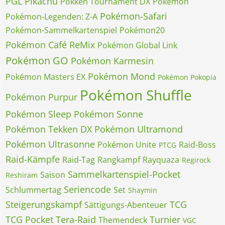
PGL
Pikachu
Pokkén Tournament DX
Pokémon
Pokémon-Safari
Pokémon-Legenden: Z-A
Pokémon-Sammelkartenspiel
Pokémon20
Pokémon Café ReMix
Pokémon Global Link
Pokémon GO
Pokémon Karmesin
Pokémon Mond
Pokémon Masters EX
Pokémon Pokopia
Pokémon Shuffle
Pokémon Purpur
Pokémon Sleep
Pokémon Sonne
Pokémon Tekken DX
Pokémon Ultramond
Pokémon Ultrasonne
Pokémon Unite
Raid-Boss
PTCG
Raid-Kämpfe
Raid-Tag
Rangkampf
Rayquaza
Regirock
Sammelkartenspiel-Pocket
Saison
Reshiram
Seriencode
Schlummertag
Set
Shaymin
Steigerungskampf
TCG
Sättigungs-Abenteuer
TCG Pocket
Tera-Raid
Turnier
Themendeck
VGC