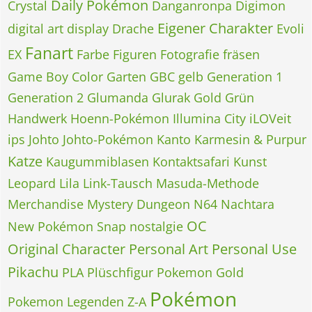
Daily Pokémon
Crystal
Danganronpa
Digimon
Eigener Charakter
digital art
display
Drache
Evoli
Fanart
EX
Farbe
Figuren
Fotografie
fräsen
Game Boy Color
Garten
GBC
gelb
Generation 1
Generation 2
Glumanda
Glurak
Gold
Grün
Handwerk
Hoenn-Pokémon
Illumina City
iLOVeit
ips
Johto
Johto-Pokémon
Kanto
Karmesin & Purpur
Katze
Kaugummiblasen
Kontaktsafari
Kunst
Leopard
Lila
Link-Tausch
Masuda-Methode
Merchandise
Mystery Dungeon
N64
Nachtara
OC
New Pokémon Snap
nostalgie
Original Character
Personal Art
Personal Use
Pikachu
PLA
Plüschfigur
Pokemon Gold
Pokémon
Pokemon Legenden Z-A