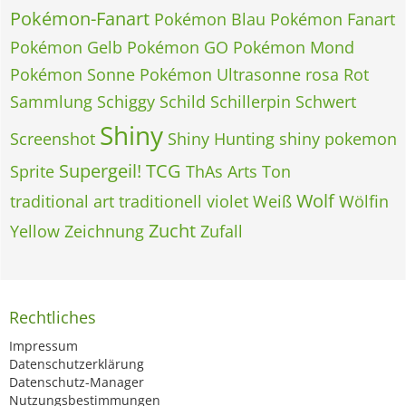
Pokémon-Fanart
Pokémon Blau
Pokémon Fanart
Pokémon Gelb
Pokémon GO
Pokémon Mond
Pokémon Sonne
Pokémon Ultrasonne
rosa
Rot
Sammlung
Schiggy
Schild
Schillerpin
Schwert
Shiny
Screenshot
Shiny Hunting
shiny pokemon
Supergeil!
TCG
Sprite
ThAs Arts
Ton
Wolf
traditional art
traditionell
violet
Weiß
Wölfin
Zucht
Yellow
Zeichnung
Zufall
Rechtliches
Impressum
Datenschutzerklärung
Datenschutz-Manager
Nutzungsbestimmungen