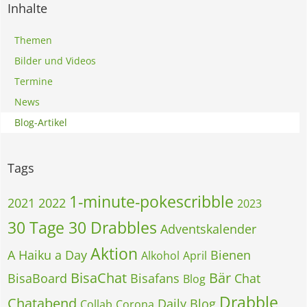
Inhalte
Themen
Bilder und Videos
Termine
News
Blog-Artikel
Tags
1-minute-pokescribble
2021
2022
2023
30 Tage 30 Drabbles
Adventskalender
Aktion
A Haiku a Day
Bienen
Alkohol
April
BisaChat
Bär
BisaBoard
Bisafans
Chat
Blog
Drabble
Chatabend
Daily Blog
Collab
Corona