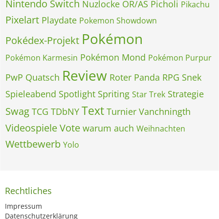
Nintendo Switch
Nuzlocke
OR/AS
Picholi
Pikachu
Pixelart
Playdate
Pokemon Showdown
Pokémon
Pokédex-Projekt
Pokémon Mond
Pokémon Karmesin
Pokémon Purpur
Review
PwP
Quatsch
Roter Panda
RPG
Snek
Spieleabend
Spotlight
Spriting
Strategie
Star Trek
Text
Swag
TCG
TDbNY
Turnier
Vanchningth
Videospiele
Vote
warum auch
Weihnachten
Wettbewerb
Yolo
Rechtliches
Impressum
Datenschutzerklärung