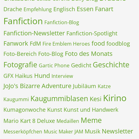
Essen
Fanart
Drache
Englisch
Empfehlung
Fanfiction
Fanfiction-Blog
Fanfiction-Newsletter
Fanfiction-Spotlight
Fanwork
food
FdM
foodblog
Fire Emblem Heroes
Foto des Monats
Foto-Bereich
Foto-Blog
Fotografie
Geschichte
Gedicht
Gartic Phone
Hund
GFX
Haikus
Interview
JoJo's Bizarre Adventure
Jubiläum
Katze
Kirino
Kaugummiblasen
Kesi
Kaugummi
Kumagonwoche
Kunst
Kunst und Handwerk
Meme
Mario Kart 8 Deluxe
Medaillen
Newsletter
Musik
Messerköpfchen
Music Maker JAM