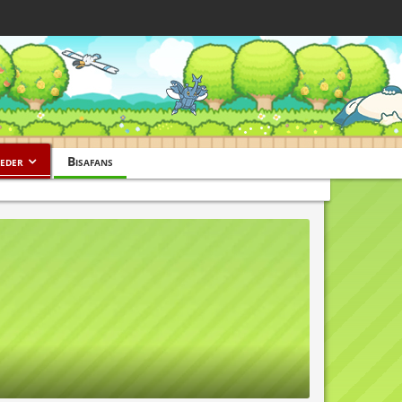
eder
Bisafans