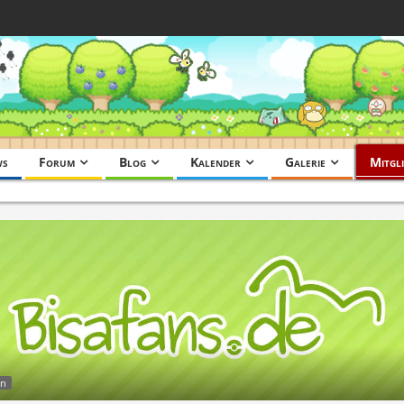
ws
Forum
Blog
Kalender
Galerie
Mitgli
an