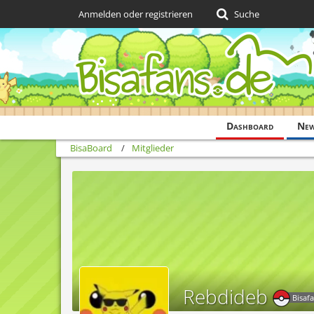
Anmelden oder registrieren
Suche
Dashboard
Ne
BisaBoard
Mitglieder
Rebdideb
Bisaf