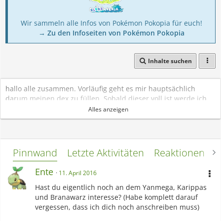
Wir sammeln alle Infos von Pokémon Pokopia für euch!
→ Zu den Infoseiten von Pokémon Pokopia
Inhalte suchen
hallo alle zusammen. Vorläufig geht es mir hauptsächlich
darum meinen dex zu füllen. Sobald dieser voll ist werde ich
gerne ins zucht/tausch und Kampf geschehen einsteigen. ;-)
Alles anzeigen
Pinnwand
Letzte Aktivitäten
Reaktionen
L
Ente
11. April 2016
Hast du eigentlich noch an dem Yanmega, Karippas
und Branawarz interesse? (Habe komplett darauf
vergessen, dass ich dich noch anschreiben muss)