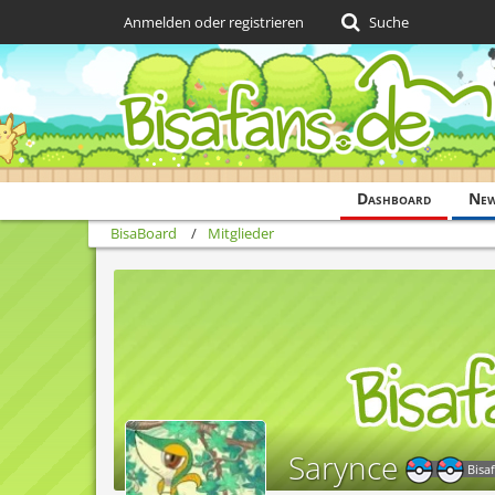
Anmelden oder registrieren
Suche
Dashboard
Ne
BisaBoard
Mitglieder
Sarynce
Bisa