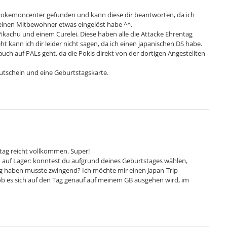
 Pokemoncenter gefunden und kann diese dir beantworten, da ich
meinen Mitbewohner etwas eingelöst habe ^^.
Pikachu und einem Curelei. Diese haben alle die Attacke Ehrentag
t kann ich dir leider nicht sagen, da ich einen japanischen DS habe.
auch auf PALs geht, da die Pokis direkt von der dortigen Angestellten
utschein und eine Geburtstagskarte.
ntag reicht vollkommen. Super!
h auf Lager: konntest du aufgrund deines Geburtstages wählen,
 haben musste zwingend? Ich möchte mir einen Japan-Trip
 ob es sich auf den Tag genauf auf meinem GB ausgehen wird, im