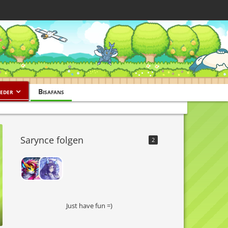
eder
Bisafans
Sarynce folgen
2
Just have fun =)