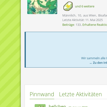
und 6 weitere
Männlich
10
aus Wien
Bisafa
Letzte Aktivität:
11. Mai 2025
Beiträge
133
Erhaltene Reakti
Wir sammeln alle 
→ Zu den In
Pinnwand
Letzte Aktivitäten
bellchen