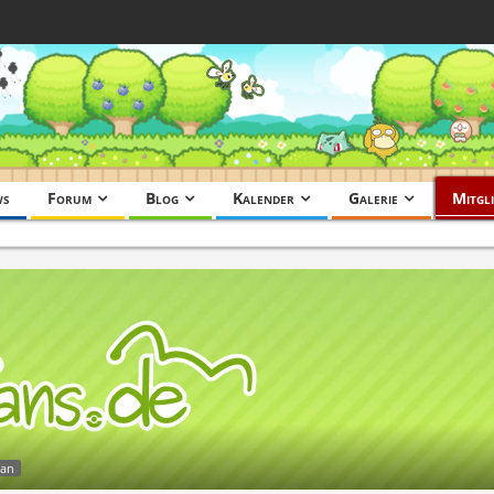
ws
Forum
Blog
Kalender
Galerie
Mitgli
fan