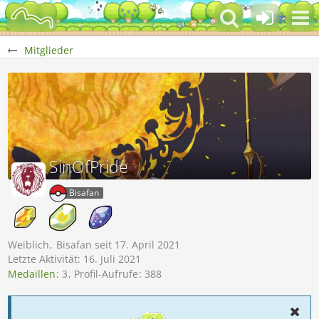
Mitglieder
SinOfPride
Bisafan
Weiblich
Bisafan seit 17. April 2021
Letzte Aktivität:
16. Juli 2021
Medaillen
3
Profil-Aufrufe
388