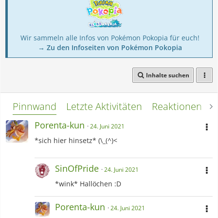
Wir sammeln alle Infos von Pokémon Pokopia für euch!
→ Zu den Infoseiten von Pokémon Pokopia
Inhalte suchen
Pinnwand
Letzte Aktivitäten
Reaktionen
L
Porenta-kun
24. Juni 2021
*sich hier hinsetz* (\_(^)<
SinOfPride
24. Juni 2021
*wink* Hallöchen :D
Porenta-kun
24. Juni 2021