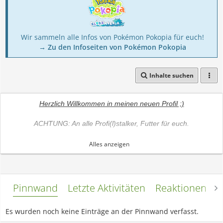
Wir sammeln alle Infos von Pokémon Pokopia für euch!
→ Zu den Infoseiten von Pokémon Pokopia
Inhalte suchen
Herzlich Willkommen in meinen neuen Profil ;)
ACHTUNG: An alle Profi(l)stalker, Futter für euch.
Blue ~ I Can
Alles anzeigen
J Williams ft. dane rumble ~ take me higher
Lady Gaga ~ Judas
Linkin Park ~ Numb
Pinnwand
Letzte Aktivitäten
Reaktionen
L
~Meine besten Freunde~
~noch niemand, aber der/die sich dafür angesprochen fühlen,
Es wurden noch keine Einträge an der Pinnwand verfasst.
wenn die Zeit passt, kommt Ihr drauf :3~