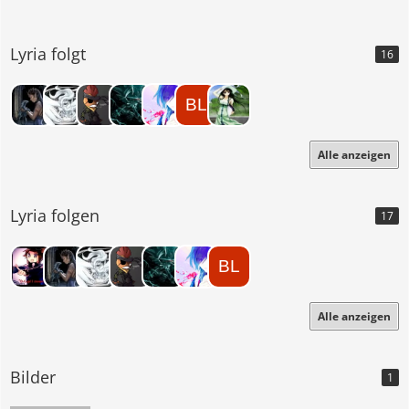
~halte euch den Platz frei, direkt in meinen Herzen~
Lyria folgt
16
~Meine Freunde~
Ami
~Heaven~
~Elaine~
Alle anzeigen
Wird noch weiter bearbeitet :3
Lyria folgen
17
Alle anzeigen
Bilder
1