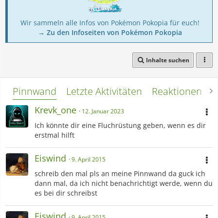
Wir sammeln alle Infos von Pokémon Pokopia für euch!
→ Zu den Infoseiten von Pokémon Pokopia
Inhalte suchen
Pinnwand
Letzte Aktivitäten
Reaktionen
L
Krevk_one
12. Januar 2023
Ich könnte dir eine Fluchrüstung geben, wenn es dir
erstmal hilft
Eiswind
9. April 2015
schreib den mal pls an meine Pinnwand da guck ich
dann mal, da ich nicht benachrichtigt werde, wenn du
es bei dir schreibst
Eiswind
9. April 2015