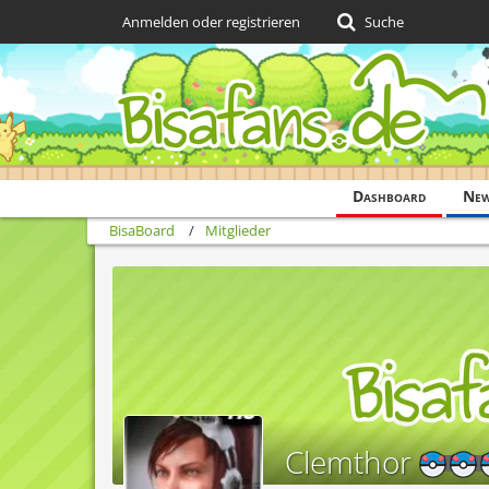
Anmelden oder registrieren
Suche
Dashboard
Ne
BisaBoard
Mitglieder
Clemthor