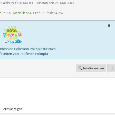
i Salzburg ÖSTERREICH
Bisafan seit 21. Mai 2009
e
7.990
Medaillen
4
Profil-Aufrufe
4.282
Infos von Pokémon Pokopia für euch!
foseiten von Pokémon Pokopia
Inhalte suchen
Alles anzeigen
n X)