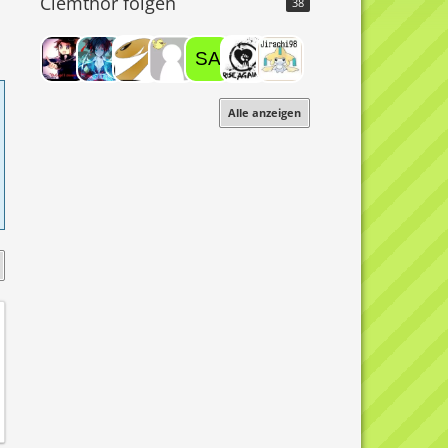
Clemthor folgen
38
Alle anzeigen