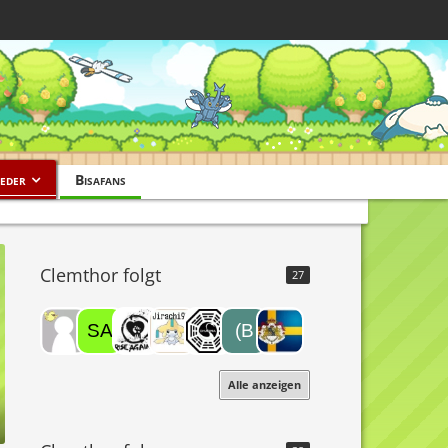
eder
Bisafans
Clemthor folgt
27
Alle anzeigen