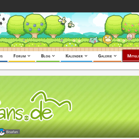
ws
Forum
Blog
Kalender
Galerie
Mitgli
Bisafan