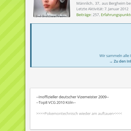
Männlich
37
aus Bergheim be
Letzte Aktivität:
7. Januar 2012
Beiträge
257
Erfahrungspunkt
Wir sammeln alle 
→ Zu den In
--Inoffizieller deutscher Vizemeister 2009--
--Top8 VCG 2010 Köln--
>>>>Pokemontechnisch wieder am auftauen<<<<
Weil ihm grad langweilig is, schreibt er hier mal was rei