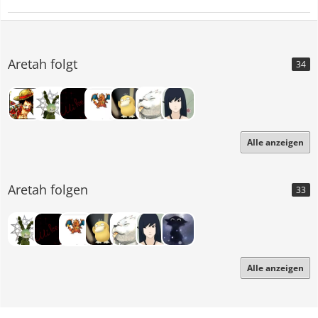
Trag ich der Götter Gebote zu Grab
Ich bringe euch Feuer
Die Kraft zu erkennen
Aretah folgt
Ich bringe Euch Feuer
34
Den Zorn der Götter auf die Welt
Ich bringe Euch Feuer
Die Macht zu verbrennen
Ich bringe Euch Feuer
Alle anzeigen
Und Asche, die vom Himmel fällt
Erkennen heißt die Freiheit
Aretah folgen
33
Sich selbst zu entscheiden
Kein Schicksal ist von den
Göttern erdacht
Den Geist zu entflammen
Die Saat der Erkenntnis
Hat aus den Menschen selbst
Alle anzeigen
Götter gemacht