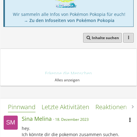
Wir sammeln alle Infos von Pokémon Pokopia für euch!
→ Zu den Infoseiten von Pokémon Pokopia
Inhalte suchen
Erkenne die Menschen
Ihr Geist ist erfroren
Alles anzeigen
Gezwungen zu leben in ewiger Nacht
Erhöre ihr Klagen
Ihr Feind ist die Kälte Verdammt zu warten in ewiger Wacht
Pinnwand
Letzte Aktivitäten
Reaktionen
L
Im Schweif des Kometen
Vor nachtschwarzen Wolken
Sina Melina
18. Dezember 2023
Steige ich brennen vom Himmel herab
hey.
die Hand hält das Feuer
Ich könnte dir die pokemon zusammen suchen.
Mein Geist die Erkenntnis