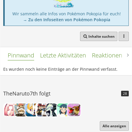
Wir sammeln alle Infos von Pokémon Pokopia für euch!
→ Zu den Infoseiten von Pokémon Pokopia
Inhalte suchen
Pinnwand
Letzte Aktivitäten
Reaktionen
L
Es wurden noch keine Einträge an der Pinnwand verfasst.
TheNaruto7th folgt
28
Alle anzeigen