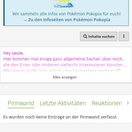
Wir sammeln alle Infos von Pokémon Pokopia für euch!
→ Zu den Infoseiten von Pokémon Pokopia
Inhalte suchen
Hey Leute,
Hier kommen mal einige ganz allgemeine Sachen über mich,
die den Einen oder Anderen vielleicht interessieren könnten ...
[Blockierte Grafik:
http://yfrog.com/14silverbyskstampsp
]
Alles anzeigen
About me in General
Ich heiße Marie. Ich habe mich hier, in diesem Forum Golden
genannt, weil das mein Spitzname ist. Klar, an dieser Stelle
fragt man sich sicher: "Wie kommt jemand zu dem Spitznamen
Pinnwand
Letzte Aktivitäten
Reaktionen
L
Golden?" Die Antwort ist: Ich weiß es nicht mehr =) Ist schon
Ewigkeiten her. Eigentlich habe ich den Spitznamen schon seit
Es wurden noch keine Einträge an der Pinnwand verfasst.
der 2. Klasse. Einige finden ihn vielleicht kitschig oder so ...
finde ich ja selbst manchmal aber es ist ja auch nicht so, dass
mich alle jetzt so rufen =) Golden ist einfach meine