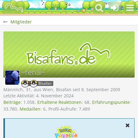
Mitglieder
~renai~
Bisafan
Männlich
31
aus Wien
Bisafan seit 8. September 2009
Letzte Aktivität:
4. November 2024
Beiträge
1.058
Erhaltene Reaktionen
68
Erfahrungspunkte
33.780
Medaillen
6
Profil-Aufrufe
7.489