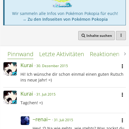
Wir sammeln alle Infos von Pokémon Pokopia für euch!
→ Zu den Infoseiten von Pokémon Pokopia
Inhalte suchen
Pinnwand
Letzte Aktivitäten
Reaktionen
L
Kurai
30. Dezember 2015
Hi! Ich wünsche dir schon einmal einen guten Rutsch
ins neue Jahr! =)
Kurai
31. Juli 2015
Tagchen! =)
~renai~
31. Juli 2015
Hey! :D Na wie gehts, wie stehts? Was zockst du