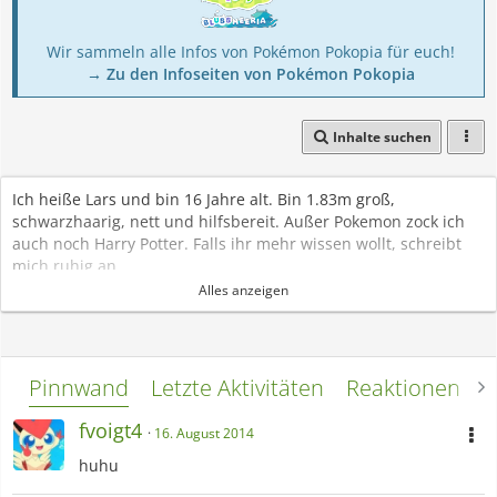
Wir sammeln alle Infos von Pokémon Pokopia für euch!
→ Zu den Infoseiten von Pokémon Pokopia
Inhalte suchen
Ich heiße Lars und bin 16 Jahre alt. Bin 1.83m groß,
schwarzhaarig, nett und hilfsbereit. Außer Pokemon zock ich
auch noch Harry Potter. Falls ihr mehr wissen wollt, schreibt
mich ruhig an.
Alles anzeigen
[Blockierte Grafik:
http://www.st-gerner.de/pokepals/96399230-
Sympa.png
]
Das ist mein
Togepi
Möchtest du es besuchen? Dann klicke hier:
Klick
Pinnwand
Letzte Aktivitäten
Reaktionen
L
[Blockierte Grafik:
http://www.st-gerner.de/pokepals/27405090-
fvoigt4
16. August 2014
Sympa.png
]
Das ist mein
huhu
Victini
Möchtest du es besuchen? Dann klicke hier:
Klick