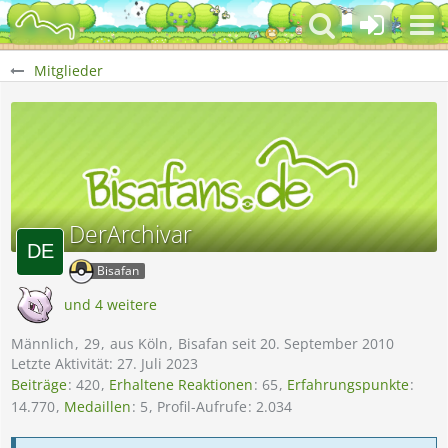
Mitglieder
DerArchivar
Bisafan
und 4 weitere
Männlich
29
aus Köln
Bisafan seit 20. September 2010
Letzte Aktivität:
27. Juli 2023
Beiträge
420
Erhaltene Reaktionen
65
Erfahrungspunkte
14.770
Medaillen
5
Profil-Aufrufe
2.034