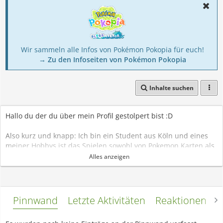
Wir sammeln alle Infos von Pokémon Pokopia für euch!
→ Zu den Infoseiten von Pokémon Pokopia
Inhalte suchen
Hallo du der du über mein Profil gestolpert bist :D
Also kurz und knapp: Ich bin ein Student aus Köln und eines
meiner Hobbys ist das Spielen sowohl von Pokemon Karten als
auch Videospielen - allerdings hinke ich hierbei der Zeit etwas
Alles anzeigen
hinterher und spiele meist Editionen der 4.Generation und
besitze nicht ein Mal eine der 7. Generation (bei den Karten
sieht es ähnlich aus^^) - daher also mein aktueller Profil Name.
Ich sage aktueller Profil Name, da ich zwar in den letzten
Pinnwand
Letzte Aktivitäten
Reaktionen
L
Jahren äußerst inaktiv war, jedoch schon eine gefühlte Ewigkeit
im BisaBoard angemeldet bin und hier - und das eben unter