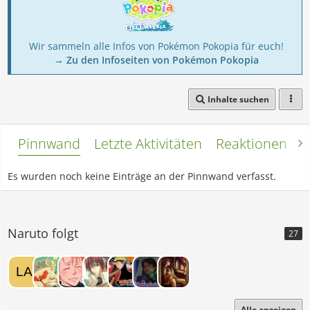
Wir sammeln alle Infos von Pokémon Pokopia für euch!
→ Zu den Infoseiten von Pokémon Pokopia
Inhalte suchen
Pinnwand
Letzte Aktivitäten
Reaktionen
L
Es wurden noch keine Einträge an der Pinnwand verfasst.
Naruto folgt
27
Alle anzeigen