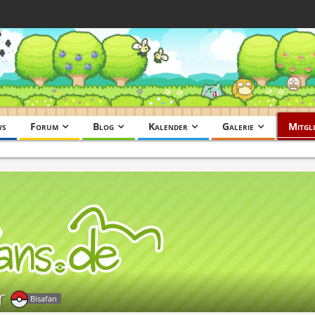
ws
Forum
Blog
Kalender
Galerie
Mitgli
r
Bisafan