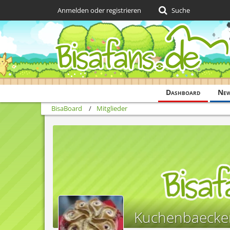
Anmelden oder registrieren
Suche
Dashboard
Ne
BisaBoard
Mitglieder
Kuchenbaecke