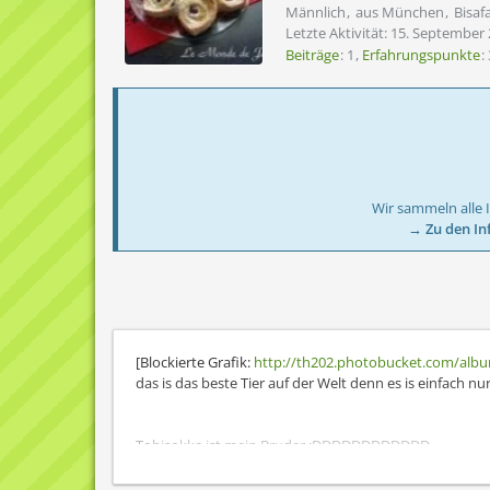
Männlich
aus München
Bisaf
Letzte Aktivität:
15. September 
Beiträge
1
Erfahrungspunkte
Wir sammeln alle 
→ Zu den In
[Blockierte Grafik:
http://th202.photobucket.com/albu
das is das beste Tier auf der Welt denn es is einfach nu
Tobisokka ist mein Bruder :DDDDDDDDDDDD
♥**Sakura**♥ ist meine Schwester :DDDDDDDDDDDD