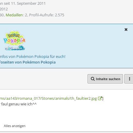
an seit 11. September 2011
2012
30
Medaillen
2
Profil-Aufrufe
2.575
Infos von Pokémon Pokopia für euch!
foseiten von Pokémon Pokopia
Inhalte suchen
ms/aa143/romana_017/Stones/animals/th_faultier2.jpg
]
r faul genau wie ich^^
Alles anzeigen