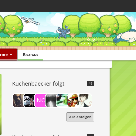
eder
Bisafans
Kuchenbaecker folgt
49
Alle anzeigen