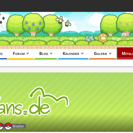
ws
Forum
Blog
Kalender
Galerie
Mitgli
Bisafan