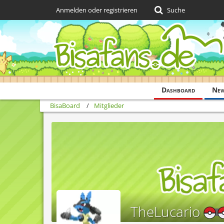
Anmelden oder registrieren
Suche
Dashboard
Ne
BisaBoard
Mitglieder
TheLucario