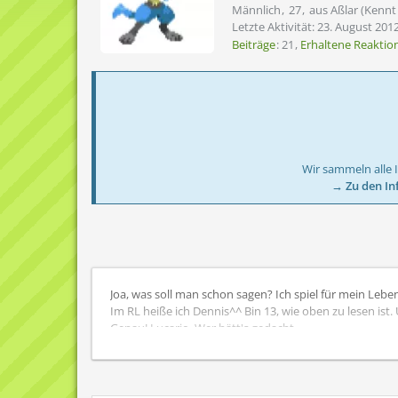
Männlich
27
aus Aßlar (Kennt
Letzte Aktivität:
23. August 201
Beiträge
21
Erhaltene Reaktio
Wir sammeln alle 
→ Zu den In
Joa, was soll man schon sagen? Ich spiel für mein Le
Im RL heiße ich Dennis^^ Bin 13, wie oben zu lesen ist.
Genau! Lucario. Wer hätt's gedacht.