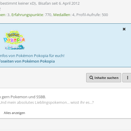
 bestimmt keiner xD)
Bisafan seit 6. April 2012
2
nen
3
Erfahrungspunkte
770
Medaillen
4
Profil-Aufrufe
500
Infos von Pokémon Pokopia für euch!
foseiten von Pokémon Pokopia
Inhalte suchen
ben gern Pokemon und SSBB.
 Und mein absolutes Lieblingspokemon... wisst ihr es...?
Alles anzeigen