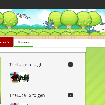
eder
Bisafans
TheLucario folgt
2
TheLucario folgen
2