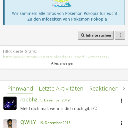
Wir sammeln alle Infos von Pokémon Pokopia für euch!
→ Zu den Infoseiten von Pokémon Pokopia
Inhalte suchen
[Blockierte Grafik:
http://www.image24.net/uploads/973eedd569zaczzzzz-
zzzzzzz.jpg
]
Alles anzeigen
Pinnwand
Letzte Aktivitäten
Reaktionen
L
robbhz
5. Dezember 2019
Meld dich mal, wenn's dich noch gibt 🙄
QWILY
19. Dezember 2015