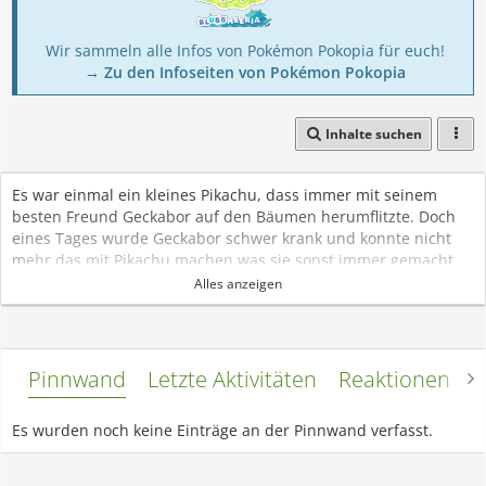
Wir sammeln alle Infos von Pokémon Pokopia für euch!
→ Zu den Infoseiten von Pokémon Pokopia
Inhalte suchen
Es war einmal ein kleines Pikachu, dass immer mit seinem
besten Freund Geckabor auf den Bäumen herumflitzte. Doch
eines Tages wurde Geckabor schwer krank und konnte nicht
mehr das mit Pikachu machen was sie sonst immer gemacht
haben.
Alles anzeigen
Als sich der Zustand von Geckabor immer verschlechterte,
bemerkte Pikachu, dass er etwas tun musste. Also machte sich
Pikachu auf den Weg nach Meganie, um Hilfe zu holen. Doch
als Pikachu dort angekommen ist hörte es nichts gutes von
Pinnwand
Letzte Aktivitäten
Reaktionen
L
Meganie.
Als Pikachu Meganie von Geckabors schlimmen Krankheit
Es wurden noch keine Einträge an der Pinnwand verfasst.
erzählte, fügte Meganie nur hinzu: "Es tut mir leid Pikachu,
aber ich kann Geckabor nicht heilen, zumindestens jetzt nicht.
Ich brauche dafür eine ganz spezielle Herzschuppe.