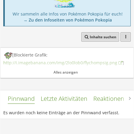
Wir sammeln alle Infos von Pokémon Pokopia für euch!
→ Zu den Infoseiten von Pokémon Pokopia
Inhalte suchen
[Blockierte Grafik:
http://i.imagebanana.com/img/2lo0lob0/flychompsig.png
]
Alles anzeigen
Pinnwand
Letzte Aktivitäten
Reaktionen
L
Es wurden noch keine Einträge an der Pinnwand verfasst.