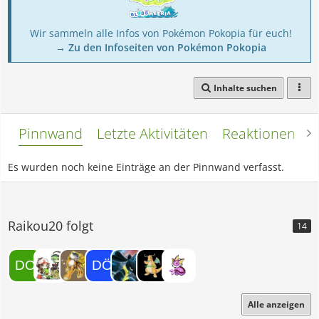
Wir sammeln alle Infos von Pokémon Pokopia für euch!
→ Zu den Infoseiten von Pokémon Pokopia
Inhalte suchen
Pinnwand
Letzte Aktivitäten
Reaktionen
L
Es wurden noch keine Einträge an der Pinnwand verfasst.
Raikou20 folgt
14
Alle anzeigen