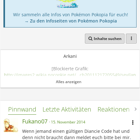
Wir sammeln alle Infos von Pokémon Pokopia für euch!
→ Zu den Infoseiten von Pokémon Pokopia
Inhalte suchen
Arkani
[Blockierte Grafik:
http://images2.wikia.nocookie.net/__cb20111217205549/sevilan
d-
Alles anzeigen
encyclopedia/bg/images/thumb/7/72/Gary%27s_Arcanine.png/
800px-Gary%27s_Arcanine.png
]
Meine Lieblingspokemon
Pinnwand
Letzte Aktivitäten
Reaktionen
L
[spoiler][Blockierte Grafik:
Fukano07
15. November 2014
http://www.pokebip.com/pokemon/membres/galeries/1385/138
Wenn jemand einen gültigen Diancie Code hat und
5199752023975200.jpg
][Blockierte Grafik:
denn nicht braucht dann meldet euch bitte bei mir.
http://fc06.deviantart.net/fs71/f/2013/359/a/b/flareon__i_choose