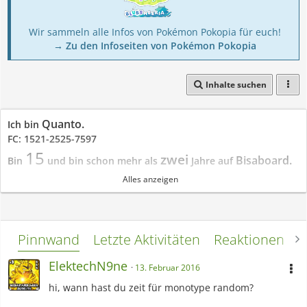
Wir sammeln alle Infos von Pokémon Pokopia für euch!
→ Zu den Infoseiten von Pokémon Pokopia
Inhalte suchen
Quanto.
Ich bin
FC: 1521-2525-7597
15
zwei
Bisaboard.
Bin
und bin schon mehr als
Jahre auf
Alles anzeigen
Turnier-Bereich
Ich bin meist im
tätig.
Züchte
Und
sehr viel.
Pinnwand
Letzte Aktivitäten
Reaktionen
L
Fragen?
Mehr
Schreib mich doch einfach an!
:))
<3
ElektechN9ne
13. Februar 2016
hi, wann hast du zeit für monotype random?