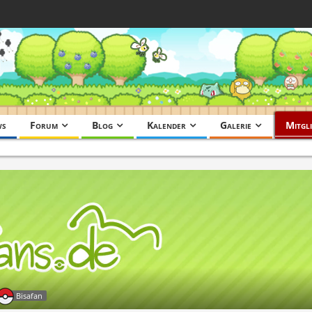
ws
Forum
Blog
Kalender
Galerie
Mitgli
Bisafan