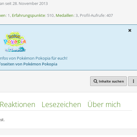
fan seit 28. November 2013
nen
1
Erfahrungspunkte
510
Medaillen
3
Profil-Aufrufe
407
Infos von Pokémon Pokopia für euch!
foseiten von Pokémon Pokopia
Inhalte suchen
Reaktionen
Lesezeichen
Über mich
st.