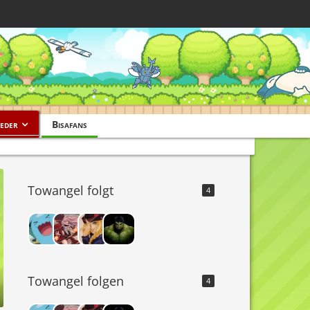
eder
Bisafans
Towangel folgt
4
Towangel folgen
4