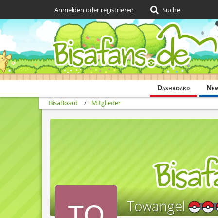
Anmelden oder registrieren
Suche
Dashboard
Ne
BisaBoard
Mitglieder
Towangel