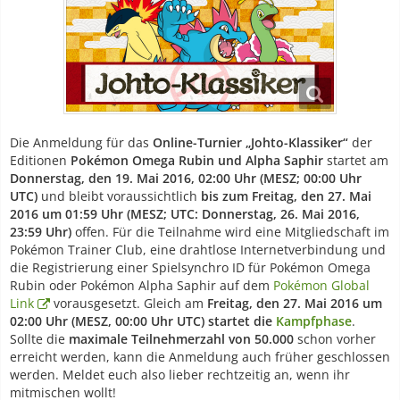
Die Anmeldung für das
Online-Turnier „Johto-Klassiker“
der
Editionen
Pokémon Omega Rubin und Alpha Saphir
startet am
Donnerstag, den 19. Mai 2016, 02:00 Uhr (MESZ; 00:00 Uhr
UTC)
und bleibt voraussichtlich
bis zum Freitag, den 27. Mai
2016 um 01:59 Uhr (MESZ; UTC: Donnerstag, 26. Mai 2016,
23:59 Uhr)
offen. Für die Teilnahme wird eine Mitgliedschaft im
Pokémon Trainer Club, eine drahtlose Internetverbindung und
die Registrierung einer Spielsynchro ID für Pokémon Omega
Rubin oder Pokémon Alpha Saphir auf dem
Pokémon Global
Link
vorausgesetzt. Gleich am
Freitag, den 27. Mai 2016 um
02:00 Uhr (MESZ, 00:00 Uhr UTC) startet die
Kampfphase
.
Sollte die
maximale Teilnehmerzahl von 50.000
schon vorher
erreicht werden, kann die Anmeldung auch früher geschlossen
werden. Meldet euch also lieber rechtzeitig an, wenn ihr
mitmischen wollt!