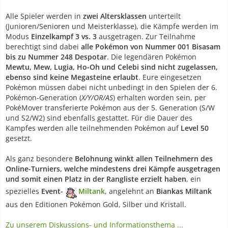
Alle Spieler werden in
zwei Altersklassen
unterteilt
(Junioren/Senioren und Meisterklasse), die Kämpfe werden im
Modus
Einzelkampf 3 vs. 3
ausgetragen. Zur Teilnahme
berechtigt sind dabei
alle Pokémon von Nummer 001 Bisasam
bis zu Nummer 248 Despotar
. Die legendären Pokémon
Mewtu, Mew, Lugia, Ho-Oh und Celebi sind nicht zugelassen,
ebenso sind keine Megasteine erlaubt
. Eure eingesetzen
Pokémon müssen dabei nicht unbedingt in den Spielen der 6.
Pokémon-Generation (
X/Y/OR/AS
) erhalten worden sein, per
PokéMover transferierte Pokémon aus der 5. Generation (S/W
und S2/W2) sind ebenfalls gestattet. Für die Dauer des
Kampfes werden alle teilnehmenden Pokémon auf
Level 50
gesetzt.
Als ganz besondere
Belohnung winkt allen Teilnehmern des
Online-Turniers, welche mindestens drei Kämpfe ausgetragen
und somit einen Platz in der Rangliste erzielt haben
, ein
spezielles
Event-
Miltank
, angelehnt an
Biankas Miltank
aus den Editionen Pokémon Gold, Silber und Kristall.
Zu unserem Diskussions- und Informationsthema ...