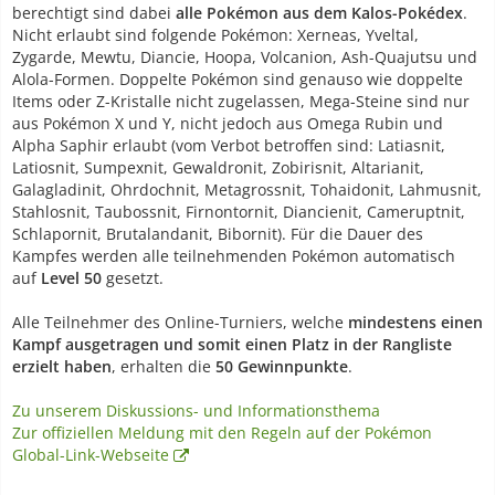
berechtigt sind dabei
alle Pokémon aus dem Kalos-Pokédex
.
Nicht erlaubt sind folgende Pokémon: Xerneas, Yveltal,
Zygarde, Mewtu, Diancie, Hoopa, Volcanion, Ash-Quajutsu und
Alola-Formen. Doppelte Pokémon sind genauso wie doppelte
Items oder Z-Kristalle nicht zugelassen, Mega-Steine sind nur
aus Pokémon X und Y, nicht jedoch aus Omega Rubin und
Alpha Saphir erlaubt (vom Verbot betroffen sind: Latiasnit,
Latiosnit, Sumpexnit, Gewaldronit, Zobirisnit, Altarianit,
Galagladinit, Ohrdochnit, Metagrossnit, Tohaidonit, Lahmusnit,
Stahlosnit, Taubossnit, Firnontornit, Diancienit, Cameruptnit,
Schlapornit, Brutalandanit, Bibornit). Für die Dauer des
Kampfes werden alle teilnehmenden Pokémon automatisch
auf
Level 50
gesetzt.
Alle Teilnehmer des Online-Turniers, welche
mindestens einen
Kampf ausgetragen und somit einen Platz in der Rangliste
erzielt haben
, erhalten die
50 Gewinnpunkte
.
Zu unserem Diskussions- und Informationsthema
Zur offiziellen Meldung mit den Regeln auf der Pokémon
Global-Link-Webseite