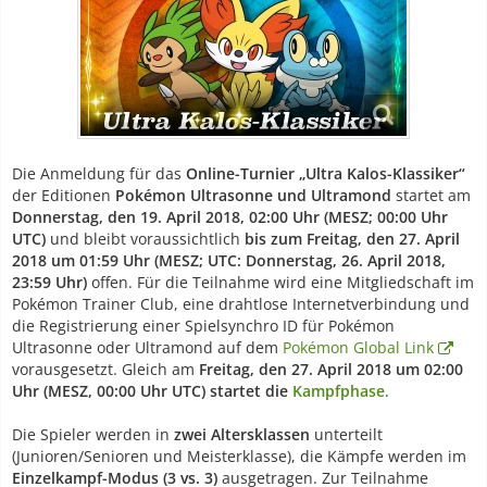
Die Anmeldung für das
Online-Turnier „Ultra Kalos-Klassiker“
der Editionen
Pokémon Ultrasonne und Ultramond
startet am
Donnerstag, den 19. April 2018, 02:00 Uhr (MESZ; 00:00 Uhr
UTC)
und bleibt voraussichtlich
bis zum Freitag, den 27. April
2018 um 01:59 Uhr (MESZ; UTC: Donnerstag, 26. April 2018,
23:59 Uhr)
offen. Für die Teilnahme wird eine Mitgliedschaft im
Pokémon Trainer Club, eine drahtlose Internetverbindung und
die Registrierung einer Spielsynchro ID für Pokémon
Ultrasonne oder Ultramond auf dem
Pokémon Global Link
vorausgesetzt. Gleich am
Freitag, den 27. April 2018 um 02:00
Uhr (MESZ, 00:00 Uhr UTC) startet die
Kampfphase
.
Die Spieler werden in
zwei Altersklassen
unterteilt
(Junioren/Senioren und Meisterklasse), die Kämpfe werden im
Einzelkampf-Modus (3 vs. 3)
ausgetragen. Zur Teilnahme