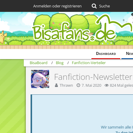
Anmelden oder registrieren
Suche
Dashboard
Ne
BisaBoard
Blog
Fanfiction-Verteiler
Fanfiction-Newsletter
Thrawn
7. Mai 2020
824 Mal gele
Wir sammeln alle 
→ Zu den In