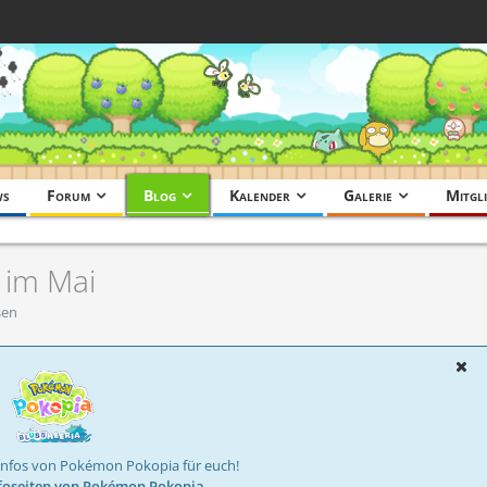
ws
Forum
Blog
Kalender
Galerie
Mitgli
 im Mai
sen
Infos von Pokémon Pokopia für euch!
foseiten von Pokémon Pokopia