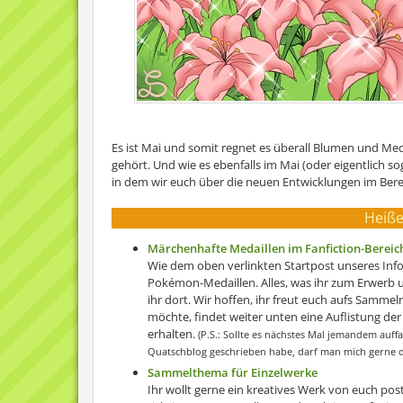
Es ist Mai und somit regnet es überall Blumen und Med
gehört. Und wie es ebenfalls im Mai (oder eigentlich so
in dem wir euch über die neuen Entwicklungen im Bere
Heiße
Märchenhafte Medaillen im Fanfiction-Bereich
Wie dem oben verlinkten Startpost unseres Info
Pokémon-Medaillen. Alles, was ihr zum Erwerb 
ihr dort. Wir hoffen, ihr freut euch aufs Sammeln
möchte, findet weiter unten eine Auflistung der
erhalten.
(P.S.: Sollte es nächstes Mal jemandem auffa
Quatschblog geschrieben habe, darf man mich gerne dav
Sammelthema für Einzelwerke
Ihr wollt gerne ein kreatives Werk von euch po