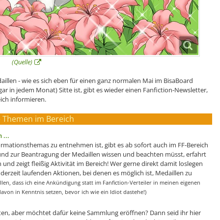
(Quelle)
aillen - wie es sich eben für einen ganz normalen Mai im BisaBoard
gar in jedem Monat) Sitte ist, gibt es wieder einen Fanfiction-Newsletter,
ich informieren.
 Themen im Bereich
 ...
rmationsthemas zu entnehmen ist, gibt es ab sofort auch im FF-Bereich
und zur Beantragung der Medaillen wissen und beachten müsst, erfahrt
 und zeigt fleißig Aktivität im Bereich! Wer gerne direkt damit loslegen
 derzeit laufenden Aktionen, bei denen es möglich ist, Medaillen zu
llen, dass ich eine Ankündigung statt im Fanfiction-Verteiler in meinen eigenen
on in Kenntnis setzen, bevor ich wie ein Idiot dastehe!)
sten, aber möchtet dafür keine Sammlung eröffnen? Dann seid ihr hier