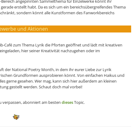
ion-Bereich angepinnten Sammelthema für Einzelwerke könnt ihr
 gerade erstellt habt. Da es sich um ein bereichsübergreifendes Thema
 beschränkt, sondern könnt alle Kunstformen des Fanworkbereichs
ewerbe und Aktionen
ib-Café zum Thema Lyrik die Pforten geöffnet und lädt mit kreativen
eingeladen, hier seiner Kreativität nachzugehen oder im
uft der National Poetry Month, in dem ihr eurer Liebe zur Lyrik
yrischen Grundformen ausprobieren könnt. Von einfachen Haikus und
alles gerne gesehen. Wer mag, kann sich hier außerdem an kleinen
tung gestellt werden. Schaut doch mal vorbei!
u verpassen, abonniert am besten
dieses
Topic.