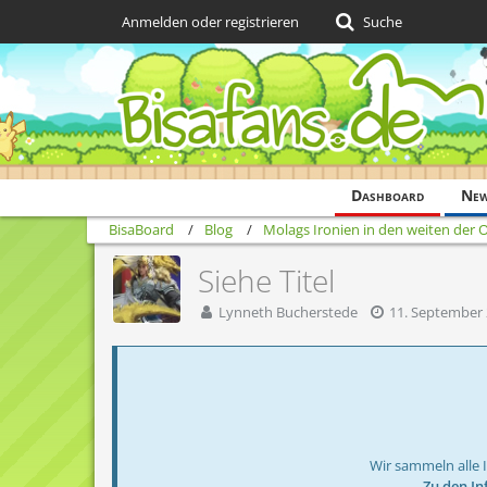
Anmelden oder registrieren
Suche
Dashboard
Ne
BisaBoard
Blog
Molags Ironien in den weiten der 
Siehe Titel
Lynneth Bucherstede
11. September
Wir sammeln alle 
→ Zu den In