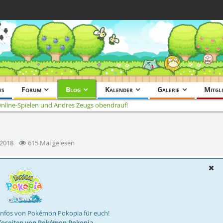
ws
Forum
Blog
Kalender
Galerie
Mitgli
Online-Spielen und Andres Zeugs obendrauf!
 2018
615 Mal gelesen
Infos von Pokémon Pokopia für euch!
foseiten von Pokémon Pokopia