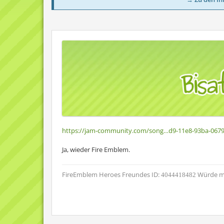
https://jam-community.com/song…d9-11e8-93ba-067
Ja, wieder Fire Emblem.
FireEmblem Heroes Freundes ID:
Würde mi
4044418482