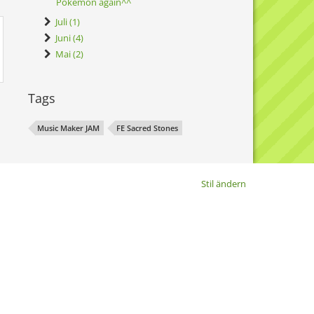
Pokémon again^^
Juli (1)
Juni (4)
Mai (2)
Tags
Music Maker JAM
FE Sacred Stones
Stil ändern