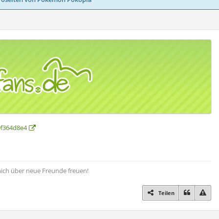
9f364d8e4
ch über neue Freunde freuen!
Teilen