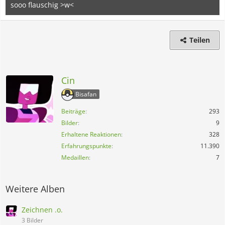
sooo flauschig >w<
21. Januar 2014
Teilen
Cin
Bisafan
Beiträge
293
Bilder
9
Erhaltene Reaktionen
328
Erfahrungspunkte
11.390
Medaillen
7
Weitere Alben
Zeichnen .o.
3 Bilder