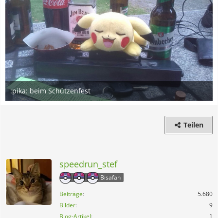
:pika: beim Schützenfest
1. Juli 2017
8
Teilen
speedrun_stef
Bisafan
Beiträge
5.680
Bilder
9
Blog-Artikel
1