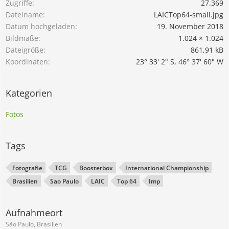
Zugriffe
27.369
Dateiname
LAICTop64-small.jpg
Datum hochgeladen
19. November 2018
Bildmaße
1.024 × 1.024
Dateigröße
861,91 kB
Koordinaten
23° 33' 2" S, 46° 37' 60" W
Kategorien
Fotos
Tags
Fotografie
TCG
Boosterbox
International Championship
Brasilien
Sao Paulo
LAIC
Top 64
Imp
Aufnahmeort
São Paulo, Brasilien