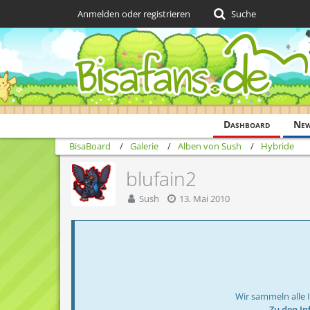
Anmelden oder registrieren
Suche
Dashboard
Ne
BisaBoard
Galerie
Alben von Sush
Hybride
blufain2
Sush
13. Mai 2010
Wir sammeln alle 
→ Zu den In