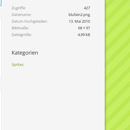
Zugriffe
427
Dateiname
blufain2.png
Datum hochgeladen
13. Mai 2010
Bildmaße
68 × 97
Dateigröße
4,99 kB
Kategorien
Sprites