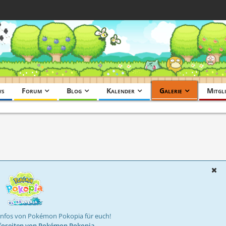
ws
Forum
Blog
Kalender
Galerie
Mitgli
Infos von Pokémon Pokopia für euch!
foseiten von Pokémon Pokopia