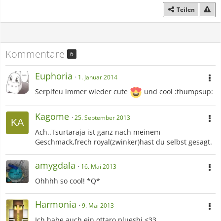
Teilen
Kommentare
6
Euphoria
1. Januar 2014
Serpifeu immer wieder cute
und cool :thumpsup:
Kagome
25. September 2013
Ach..Tsurtaraja ist ganz nach meinem
Geschmack,frech royal(zwinker)hast du selbst gesagt.
amygdala
16. Mai 2013
Ohhhh so cool! *Q*
Harmonia
9. Mai 2013
Ich habe auch ein ottaro plueshi <33