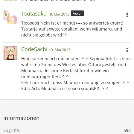
Tsutasaku
Autor
9. Mai 2013
Tjooooo!( Nein ist er nicht!)<--- so antwortet(knurrt)
Tsutarja auf sowas, vorallem wenn Mijumaru, und
nicht sie gelobt wird^^
CodeSachi
9. Mai 2013
Hihi, so kenne ich die beiden. ^-^ Sepinia fühlt sich im
wahrsten Sinne des Wortes über Ottaro gestellt und
Mijumaru, der arme Kerl, ist für ihn wie ein
unterwürdiger Kerl. ^-^
Fehlt nur noch, dass Mijumaru anfängt zu singen. ^-^
Edit: Ach, Mijumaru ist soooo süüüßßß! >-<
Informationen
Zugriffe
592