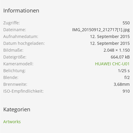
Informationen
Zugriffe
550
Dateiname
IMG_20150912_212717[1].jpg
Aufnahmedatum
12. September 2015
Datum hochgeladen
12. September 2015
Bildmaße
2.048 × 1.150
Dateigröße
664,07 kB
Kameramodell
HUAWEI CHC-U01
Belichtung
1/25 s
Blende
f/2
Brennweite
3,68mm
ISO-Empfindlichkeit
910
Kategorien
Artworks