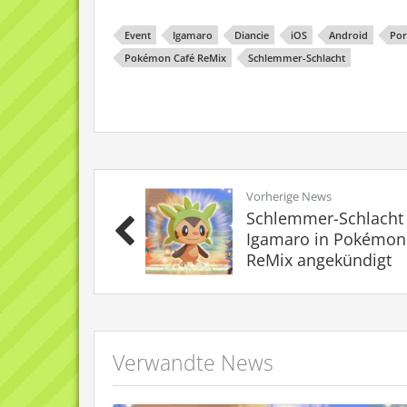
Event
Igamaro
Diancie
iOS
Android
Por
Pokémon Café ReMix
Schlemmer-Schlacht
Vorherige News
Schlemmer-Schlacht
Igamaro in Pokémon
ReMix angekündigt
Verwandte News