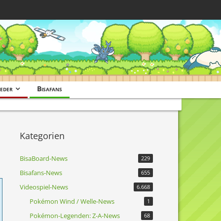
eder
Bisafans
Kategorien
BisaBoard-News
229
Bisafans-News
655
Videospiel-News
6.668
Pokémon Wind / Welle-News
1
Pokémon-Legenden: Z-A-News
68