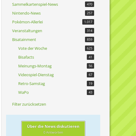
Sammelkartenspiel-News
470
Nintendo-News
257
Pokémon-Allerlei
1.017
Veranstaltungen
314
Bisatainment
859
Vote der Woche
625
Bisafacts
41
Meinungs-Montag
56
Videospiel-Dienstag
67
Retro-Samstag
19
WaPo
43
Filter zurücksetzen
Über die News diskutieren
0 Antworten