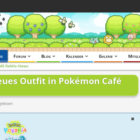
ws
Forum
Blog
Kalender
Galerie
Mitgli
fé ReMix-News
ues Outfit in Pokémon Café
gelesen