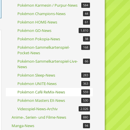
Pokémon Karmesin / Purpur-News
584
Pokémon Champions-News
44
Pokémon HOME-News
61
Pokémon GO-News
1.810
Pokémon Pokopia-News
38
Pokémon-Sammelkartenspiel-
168
Pocket-News
Pokémon-Sammelkartenspiel-Live-
66
News
Pokémon Sleep-News
283
Pokémon UNITE-News
363
Pokémon Café ReMix-News
559
Pokémon Masters EX-News
530
Videospiel-News-Archiv
2.026
Anime-, Serien- und Filme-News
880
Manga-News
94