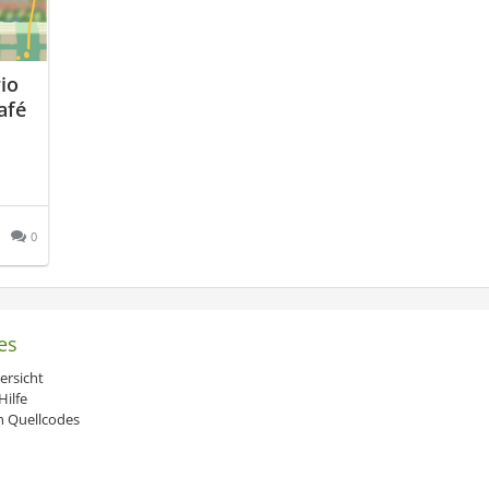
io
afé
0
es
ersicht
ilfe
 Quellcodes