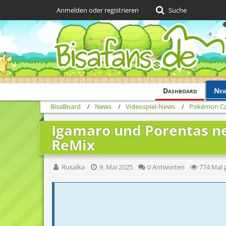
Anmelden oder registrieren
Suche
Dashboard
Ne
BisaBoard
News
Videospiel-News
Pokémon Ca
Igamaro und Porentas ne
ReMix
Rusalka
9. Mai 2025
0 Antworten
774 Mal 