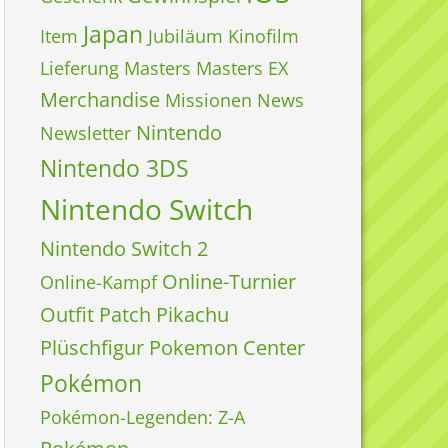
Japan
Item
Jubiläum
Kinofilm
Lieferung
Masters
Masters EX
Merchandise
Missionen
News
Nintendo
Newsletter
Nintendo 3DS
Nintendo Switch
Nintendo Switch 2
Online-Turnier
Online-Kampf
Outfit
Patch
Pikachu
Plüschfigur
Pokemon Center
Pokémon
Pokémon-Legenden: Z-A