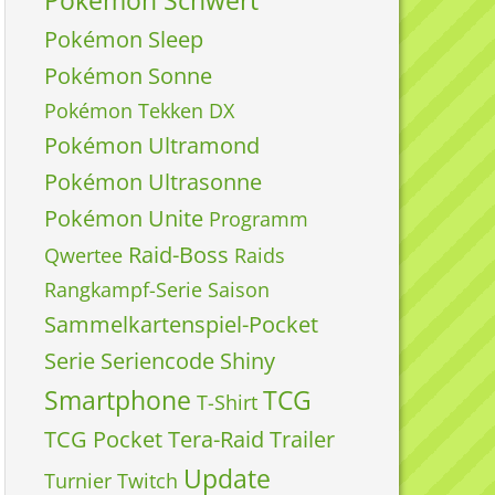
Pokémon Schwert
Pokémon Sleep
Pokémon Sonne
Pokémon Tekken DX
Pokémon Ultramond
Pokémon Ultrasonne
Pokémon Unite
Programm
Raid-Boss
Qwertee
Raids
Rangkampf-Serie
Saison
Sammelkartenspiel-Pocket
Serie
Seriencode
Shiny
Smartphone
TCG
T-Shirt
TCG Pocket
Tera-Raid
Trailer
Update
Turnier
Twitch