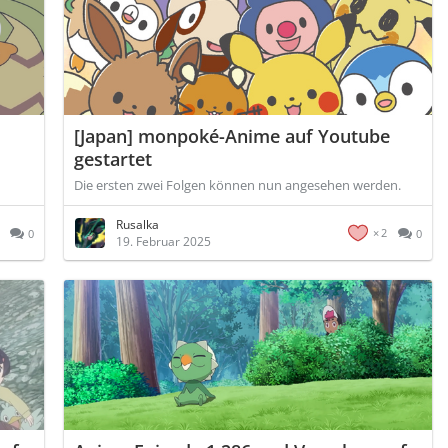
[Japan] monpoké-Anime auf Youtube
gestartet
Die ersten zwei Folgen können nun angesehen werden.
Rusalka
2
0
0
19. Februar 2025