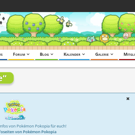
ws
Forum
Blog
Kalender
Galerie
Mitgli
e“
Infos von Pokémon Pokopia für euch!
foseiten von Pokémon Pokopia