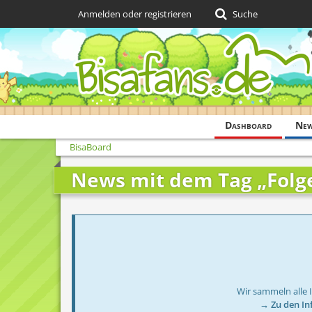
Anmelden oder registrieren
Suche
Dashboard
Ne
BisaBoard
News mit dem Tag „Folg
Wir sammeln alle 
→ Zu den In