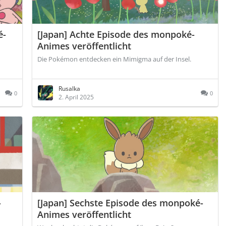
é-
[Japan] Achte Episode des monpoké-
Animes veröffentlicht
Die Pokémon entdecken ein Mimigma auf der Insel.
Rusalka
0
0
2. April 2025
-
[Japan] Sechste Episode des monpoké-
Animes veröffentlicht