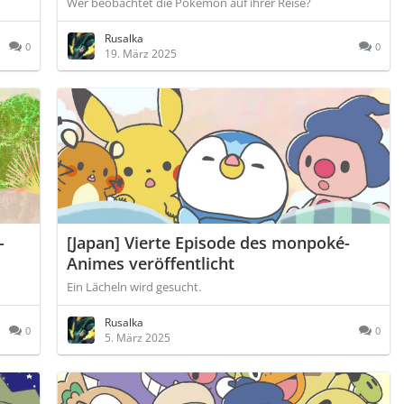
Wer beobachtet die Pokémon auf ihrer Reise?
Rusalka
0
0
19. März 2025
-
[Japan] Vierte Episode des monpoké-
Animes veröffentlicht
Ein Lächeln wird gesucht.
Rusalka
0
0
5. März 2025