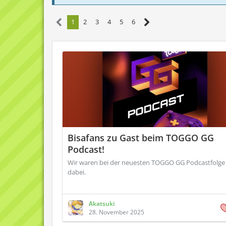
1
2
3
4
5
6
Bisafans zu Gast beim TOGGO GG
Podcast!
Wir waren bei der neuesten TOGGO GG Podcastfolge
dabei.
Akatsuki
28. November 2025