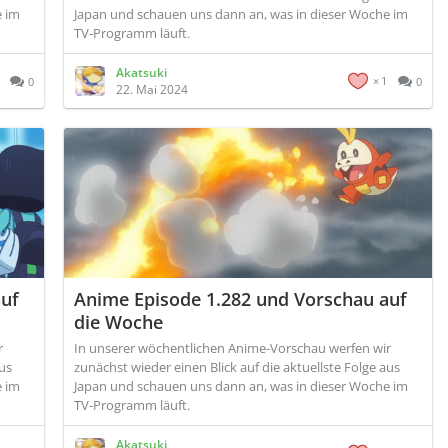
e im
Japan und schauen uns dann an, was in dieser Woche im
TV-Programm läuft.
Akatsuki
1
0
0
22. Mai 2024
auf
Anime Episode 1.282 und Vorschau auf
die Woche
r
In unserer wöchentlichen Anime-Vorschau werfen wir
aus
zunächst wieder einen Blick auf die aktuellste Folge aus
e im
Japan und schauen uns dann an, was in dieser Woche im
TV-Programm läuft.
Akatsuki