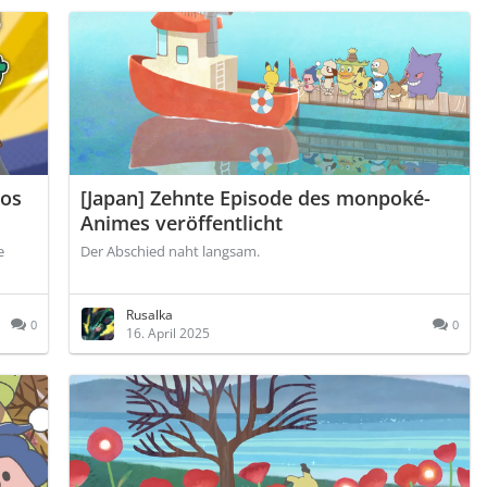
kos
[Japan] Zehnte Episode des monpoké-
Animes veröffentlicht
e
Der Abschied naht langsam.
Rusalka
0
0
16. April 2025