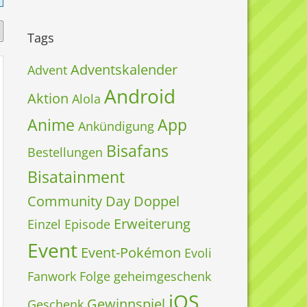
Tags
Adventskalender
Advent
Android
Aktion
Alola
Anime
App
Ankündigung
Bisafans
Bestellungen
Bisatainment
Community Day
Doppel
Erweiterung
Einzel
Episode
Event
Event-Pokémon
Evoli
Fanwork
Folge
geheimgeschenk
iOS
Gewinnspiel
Geschenk