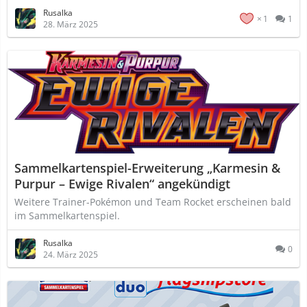
Rusalka
1
1
28. März 2025
Sammelkartenspiel-Erweiterung „Karmesin &
Purpur – Ewige Rivalen“ angekündigt
Weitere Trainer-Pokémon und Team Rocket erscheinen bald
im Sammelkartenspiel.
Rusalka
0
24. März 2025