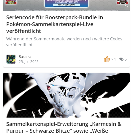
Seriencode für Boosterpack-Bundle in
Pokémon-Sammelkartenspiel-Live
veröffentlicht
Während der Sommermonate werden noch weitere Codes
veröffentlicht.
Rusalka
1
5
25. Juli 2025
Sammelkartenspiel-Erweiterung „Karmesin &
Purpur – Schwarze Blitze“ sowie „Weiße