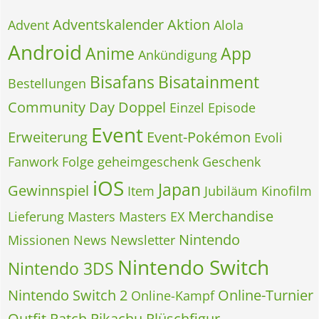
Adventskalender
Aktion
Advent
Alola
Android
Anime
App
Ankündigung
Bisafans
Bisatainment
Bestellungen
Community Day
Doppel
Einzel
Episode
Event
Erweiterung
Event-Pokémon
Evoli
Fanwork
Folge
geheimgeschenk
Geschenk
iOS
Japan
Gewinnspiel
Item
Jubiläum
Kinofilm
Merchandise
Lieferung
Masters
Masters EX
Nintendo
Missionen
News
Newsletter
Nintendo Switch
Nintendo 3DS
Nintendo Switch 2
Online-Turnier
Online-Kampf
Outfit
Patch
Pikachu
Plüschfigur