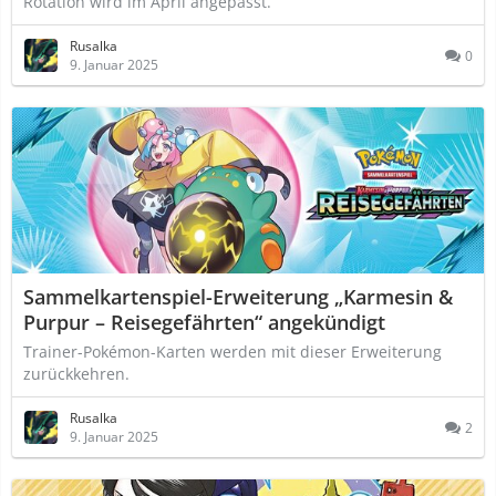
Rotation wird im April angepasst.
Rusalka
0
9. Januar 2025
Sammelkartenspiel-Erweiterung „Karmesin &
Purpur – Reisegefährten“ angekündigt
Trainer-Pokémon-Karten werden mit dieser Erweiterung
zurückkehren.
Rusalka
2
9. Januar 2025