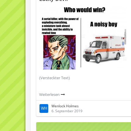
(Versteckter Text)
Weiterlesen
Wenloсk Holmes
6. September 2019