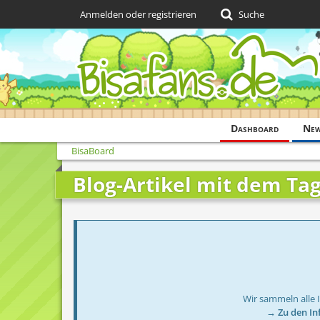
Anmelden oder registrieren
Suche
Dashboard
Ne
BisaBoard
Blog-Artikel mit dem T
Wir sammeln alle 
→ Zu den In