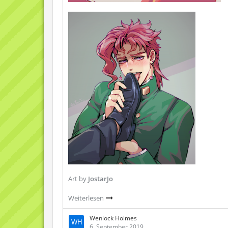
Art by
JostarJo
Weiterlesen
Wenloсk Holmes
6. September 2019