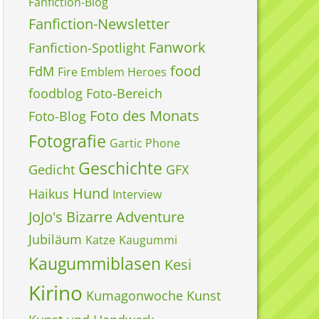
Fanfiction-Blog
Fanfiction-Newsletter
Fanwork
Fanfiction-Spotlight
food
FdM
Fire Emblem Heroes
foodblog
Foto-Bereich
Foto des Monats
Foto-Blog
Fotografie
Gartic Phone
Geschichte
Gedicht
GFX
Hund
Haikus
Interview
JoJo's Bizarre Adventure
Jubiläum
Katze
Kaugummi
Kaugummiblasen
Kesi
Kirino
Kumagonwoche
Kunst