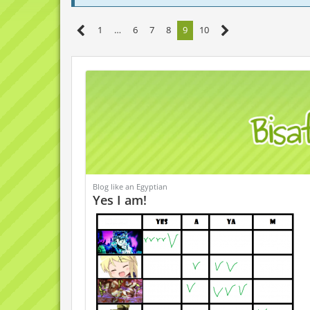
1
…
6
7
8
9
10
Blog like an Egyptian
Yes I am!