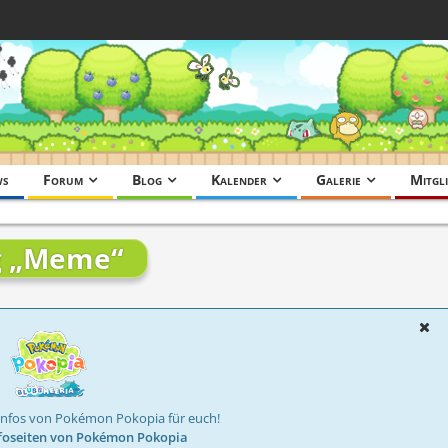
ws
Forum
Blog
Kalender
Galerie
Mitgli
ag „Meme“
Infos von Pokémon Pokopia für euch!
foseiten von Pokémon Pokopia