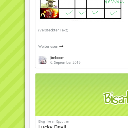
(Versteckter Text)
Weiterlesen
Jimboom
6. September 2019
Blog like an Egyptian
Lucky Devil