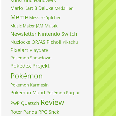
Kunst und Handwerk
Mario Kart 8 Deluxe
Medaillen
Meme
Messerköpfchen
Musik
Music Maker JAM
Newsletter
Nintendo Switch
Nuzlocke
OR/AS
Picholi
Pikachu
Pixelart
Playdate
Pokemon Showdown
Pokédex-Projekt
Pokémon
Pokémon Karmesin
Pokémon Mond
Pokémon Purpur
Review
PwP
Quatsch
Roter Panda
RPG
Snek