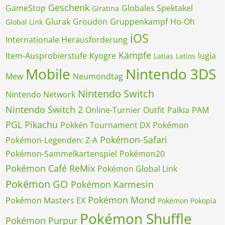
Geschenk
GameStop
Globales Spektakel
Giratina
Glurak
Groudon
Gruppenkampf
Ho-Oh
Global Link
iOS
Internationale Herausforderung
Kämpfe
Item-Ausprobierstufe
Kyogre
lugia
Latias
Latios
Mobile
Nintendo 3DS
Mew
Neumondtag
Nintendo Switch
Nintendo Network
Nintendo Switch 2
Online-Turnier
Outfit
Palkia
PAM
PGL
Pikachu
Pokkén Tournament DX
Pokémon
Pokémon-Safari
Pokémon-Legenden: Z-A
Pokémon-Sammelkartenspiel
Pokémon20
Pokémon Café ReMix
Pokémon Global Link
Pokémon GO
Pokémon Karmesin
Pokémon Mond
Pokémon Masters EX
Pokémon Pokopia
Pokémon Shuffle
Pokémon Purpur