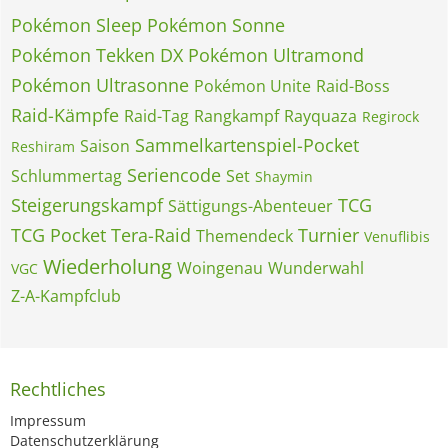
Pokémon Sleep
Pokémon Sonne
Pokémon Tekken DX
Pokémon Ultramond
Pokémon Ultrasonne
Pokémon Unite
Raid-Boss
Raid-Kämpfe
Raid-Tag
Rangkampf
Rayquaza
Regirock
Sammelkartenspiel-Pocket
Saison
Reshiram
Seriencode
Schlummertag
Set
Shaymin
Steigerungskampf
TCG
Sättigungs-Abenteuer
TCG Pocket
Tera-Raid
Turnier
Themendeck
Venuflibis
Wiederholung
Woingenau
Wunderwahl
VGC
Z-A-Kampfclub
Rechtliches
Impressum
Datenschutzerklärung