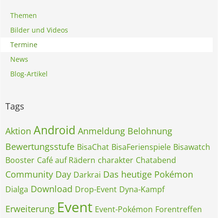
Themen
Bilder und Videos
Termine
News
Blog-Artikel
Tags
Android
Aktion
Anmeldung
Belohnung
Bewertungsstufe
BisaChat
BisaFerienspiele
Bisawatch
Booster
Café auf Rädern
charakter
Chatabend
Community Day
Das heutige Pokémon
Darkrai
Download
Dialga
Drop-Event
Dyna-Kampf
Event
Erweiterung
Event-Pokémon
Forentreffen