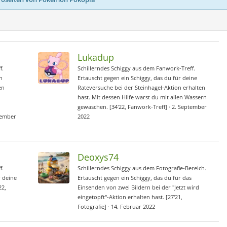
Lukadup
f.
Schillerndes Schiggy aus dem Fanwork-Treff.
n
Ertauscht gegen ein Schiggy, das du für deine
en
Rateversuche bei der Steinhagel-Aktion erhalten
hast. Mit dessen Hilfe warst du mit allen Wassern
gewaschen. [34'22, Fanwork-Treff]
2. September
tember
2022
Deoxys74
f.
Schillerndes Schiggy aus dem Fotografie-Bereich.
r deine
Ertauscht gegen ein Schiggy, das du für das
22,
Einsenden von zwei Bildern bei der "Jetzt wird
eingetopft"-Aktion erhalten hast. [27'21,
Fotografie]
14. Februar 2022