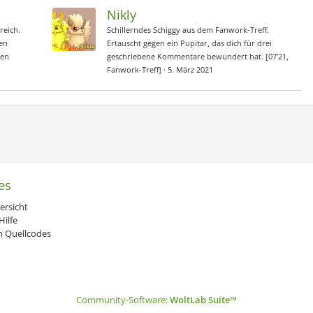
Nikly
reich.
Schillerndes Schiggy aus dem Fanwork-Treff.
nen
Ertauscht gegen ein Pupitar, das dich für drei
ten
geschriebene Kommentare bewundert hat. [07'21,
Fanwork-Treff]
5. März 2021
es
ersicht
ilfe
 Quellcodes
Community-Software:
WoltLab Suite™