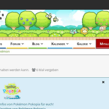
ws
Forum
Blog
Kalender
Galerie
Mitgli
Pokémon
rhalten werden kann.
6 Mal vergeben
Infos von Pokémon Pokopia für euch!
foseiten von Pokémon Pokopia