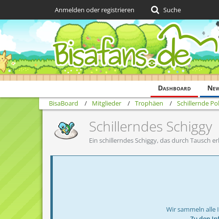
Anmelden oder registrieren
Suche
Dashboard
Ne
BisaBoard
Mitglieder
Trophäen
Schillernde 
Schillerndes Schiggy
Ein schillerndes Schiggy, das durch Tausch e
Wir sammeln alle 
→ Zu den In