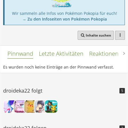
Wir sammeln alle Infos von Pokémon Pokopia für euch!
→ Zu den Infoseiten von Pokémon Pokopia
Inhalte suchen
Pinnwand
Letzte Aktivitäten
Reaktionen
L
Es wurden noch keine Einträge an der Pinnwand verfasst.
droideka22 folgt
5
droideka22 folgen