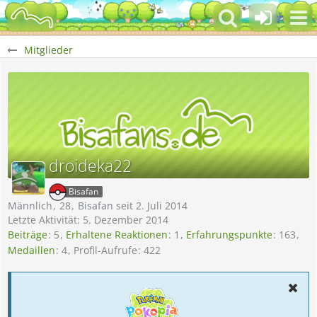
Mitglieder
droideka22
Bisafan
Männlich
28
Bisafan seit 2. Juli 2014
Letzte Aktivität:
5. Dezember 2014
Beiträge
5
Erhaltene Reaktionen
1
Erfahrungspunkte
163
Medaillen
4
Profil-Aufrufe
422