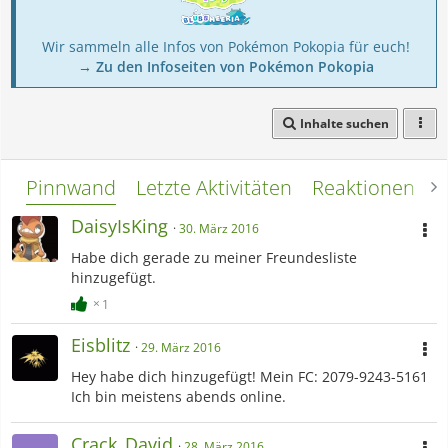
Wir sammeln alle Infos von Pokémon Pokopia für euch!
→ Zu den Infoseiten von Pokémon Pokopia
Inhalte suchen
Pinnwand
Letzte Aktivitäten
Reaktionen
L
DaisyIsKing
30. März 2016
Habe dich gerade zu meiner Freundesliste
hinzugefügt.
1
Eisblitz
29. März 2016
Hey habe dich hinzugefügt! Mein FC: 2079-9243-5161
Ich bin meistens abends online.
Crack_David
28. März 2016