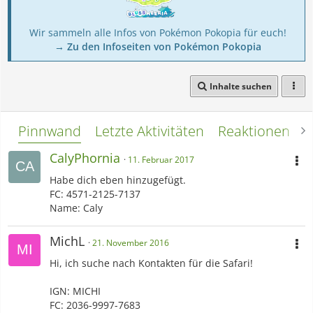
Wir sammeln alle Infos von Pokémon Pokopia für euch!
→ Zu den Infoseiten von Pokémon Pokopia
Inhalte suchen
Pinnwand
Letzte Aktivitäten
Reaktionen
L
CalyPhornia
11. Februar 2017
Habe dich eben hinzugefügt.
FC: 4571-2125-7137
Name: Caly
MichL
21. November 2016
Hi, ich suche nach Kontakten für die Safari!
IGN: MICHI
FC: 2036-9997-7683